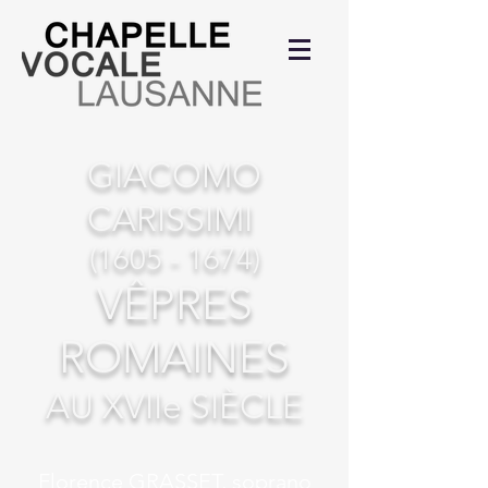
GIACOMO
CARISSIMI
(1605 - 1674)
VÊPRES
ROMAINES
AU XVIIe SIÈCLE
Florence GRASSET, soprano