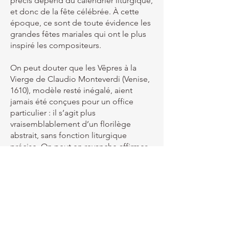
précis dépend du calendrier liturgique,
et donc de la fête célébrée. À cette
époque, ce sont de toute évidence les
grandes fêtes mariales qui ont le plus
inspiré les compositeurs.
On peut douter que les Vêpres à la
Vierge de Claudio Monteverdi (Venise,
1610), modèle resté inégalé, aient
jamais été conçues pour un office
particulier : il s’agit plus
vraisemblablement d’un florilège
abstrait, sans fonction liturgique
précise. On peut en revanche affirmer
que le très romain Carissimi n’a jamais
composé de « Vêpres romaines » !
Giacomo Carissimi
(1605-1674)
est
surtout admiré pour ses oratorios,
notamment
Jonas
ou
Jephté
. Ce qui
nous est parvenu de sa musique, le