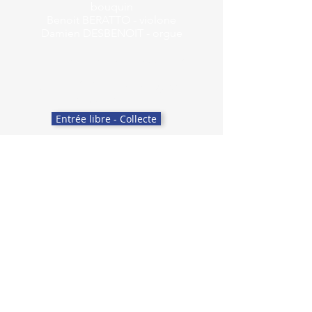
bouquin
Benoit BERATTO - violone
Damien DESBENOIT - orgue
Direction: Gonzalo MARTINEZ
Samedi 3 février 2024
- Église -
Hermance - 18h00
Entrée libre - Collecte
Dimanche 4 février 2024
- Temple -
Morges
- 17h00
Billeterie - Morges