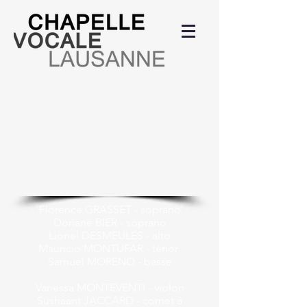
Agostino STEFFANI
(1654 - 1728)
Vêpres
Florence GRASSET - soprano
Doriane BIER - soprano
Lionel DESMEULES - alto
Mauricio MONTUFAR - ténor
Samuel MORENO - basse
Vanessa MONTEVENTI - violon
Sushaant JACCARD - cornet à