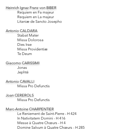
Heinrich Ignaz Franz von BIBER
Requiem en Fa majeur
Requiem en La majeur
Litaniæ de Sancto Josepho
Antonio CALDARA
Stabat Mater
Missa Dolorosa
Dies Irae
Missa Providentiæ
Te Deum
Giacomo CARISSIMI
Jonas
Jephté
Antonio CAVALLI
Missa Pro Defunctis
Joan CEREROLS
Missa Pro Defunctis
Marc-Antoine CHARPENTIER
Le Reniement de Saint-Pierre - H 424
In Nativitatem Domini - H 416
Messe à Quatre Ch
œ
urs - H 4
Domine Salvum
à Quatre Chœurs - H 285