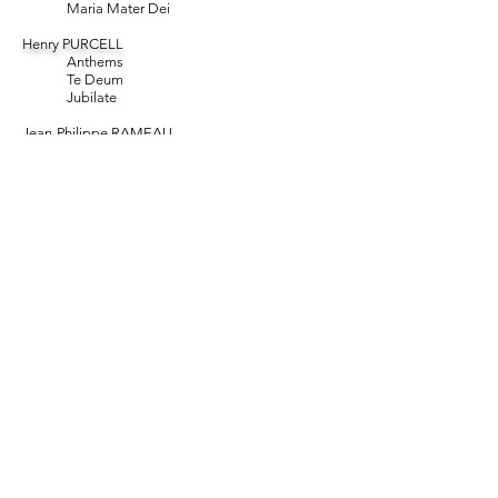
Maria Mater Dei
Henry PURCELL
Anthems
Te Deum
Jubilate
Jean-Philippe RAMEAU
Grands Motets
Alessandro SCARLATTI
Missa Santa Cecilia
Salve Regina
Domenico SCARLATTI
Te Deum à 8
Missa "La Stella"
Missa de Madrid
Johann Hermann SCHEIN
Israelis Brünnlein
Johann Heinrich SCHMELZER
Missa Nuptialis
Antonio SOLER
Veni creator spiritus
Confitebor