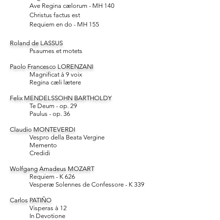
Ave Regina cælorum - MH 140
Christus factus est
Requiem en do - MH 155
Roland de LASSUS
Psaumes et motets
Paolo Francesco LORENZANI
Magnificat à 9 voix
Regina cæli lætere
Felix MENDELSSOHN BARTHOLDY
Te Deum - op. 29
Paulus - op. 36
Claudio MONTEVERDI
Vespro della Beata Vergine
Memento
Credidi
Wolfgang Amadeus MOZART
Requiem - K 626
Vesperæ Solennes de Confessore - K 339
Carlos PATIÑO
Visperas à 12
In Devotione