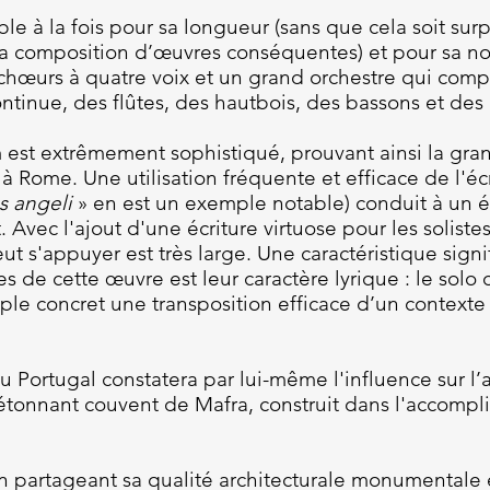
e à la fois pour sa longueur (sans que cela soit su
la composition d’œuvres conséquentes) et pour sa notat
q chœurs à quatre voix et un grand orchestre qui comp
ontinue, des flûtes, des hautbois, des bassons et des 
est extrêmement sophistiqué, prouvant ainsi la gra
 à Rome. Une utilisation fréquente et efficace de l'é
s angeli
» en est un exemple notable) conduit à un é
 Avec l'ajout d'une écriture virtuose pour les solist
t s'appuyer est très large. Une caractéristique signi
stes de cette œuvre est leur caractère lyrique : le sol
ple concret une transposition efficace d’un contexte s
au Portugal constatera par lui-même l'influence sur l’
étonnant couvent de Mafra, construit dans l'accompli
n partageant sa qualité architecturale monumentale e