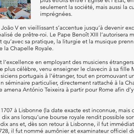
plus étroits entre l'Église et l'État, 
seulement la société, mais aussi la 
imprégnées.
João V en vieillissant s’accentue jusqu’à devenir ex
éalisé de prêtre-roi. Le Pape Benoît XIII l’autorisera
t qu’avec sa pratique, la liturgie et la musique pre
de la Chapelle Royale.
 l’excellence en employant des musiciens étrange
le plus célèbre, venu enseigner le clavecin à sa fille 
ciens portugais à l’étranger, tout en promouvant u
un séminaire particulier, directement rattaché à la Ch
 amena António Teixeira à partir pour Rome afin d’y 
.
1707 à Lisbonne (la date exacte est inconnue, mais on
u dix ans lorsqu’une bourse royale rendit possible son
ix ans et, dès son retour à Lisbonne, il fut immédiate
728, il fut nommé aumônier et examinateur officiel d