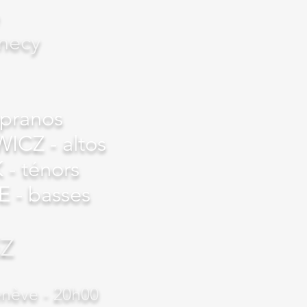
nnecy
opranos
CZ - altos
- ténors
 - basses
EZ
enève - 20h00