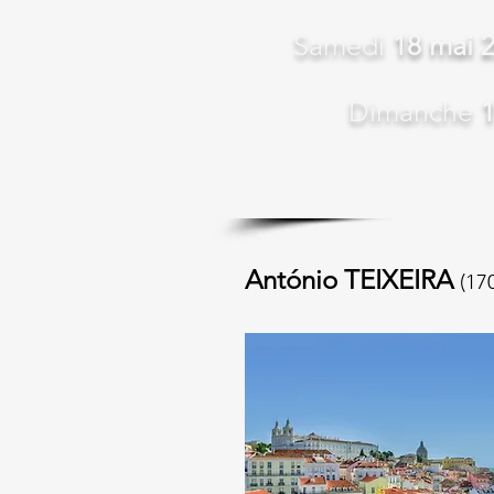
Samedi
1
8
mai 
Dimanche
1
António TEIXEIRA
(17