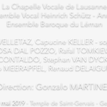
La Chapelle Vocale de Lausanne
emble Vocal Heinrich Schütz - A
Ensemble Baroque du Léman
 VELLETAZ, Capucine KELLER - s
OSA DAL POZZO, Rafal TOMKIEWI
o CONTALDO, Stephan VAN DYCK 
ro MEERAPFEL, Renaud DELAIGUE
Direction: Gonzalo MARTIN
mai 2019
- Temple de Saint-Gervais - G