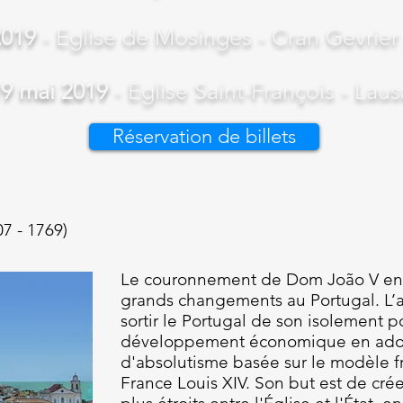
2019
- Eglise de Mosinges - Cran Gevrier
9 mai 2019
- Eglise Saint-François - Lau
Réservation de billets
07 - 1769)
Le couronnement de Dom João V en
grands changements au Portugal. L’
sortir le Portugal de son isolement 
développement économique en adop
d'absolutisme basée sur le modèle fra
France Louis XIV. Son but est de crée