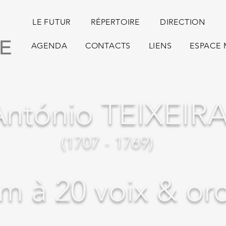
LE FUTUR
RÉPERTOIRE
DIRECTION
AGENDA
CONTACTS
LIENS
ESPACE
António TEIXEIR
(1707 - 1769)
m à 20 voix & or