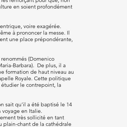
en les renforçant pour que, non
culture en soient profondément
centrique, voire exagérée.
 même à prononcer la messe. Il
nnent une place prépondérante,
rs renommés (Domenico
Maria-Barbara). De plus, il a
ne formation de haut niveau au
apelle Royale. Cette politique
étudier le contrepoint, la
 sait qu’il a été baptisé le 14
 voyage en Italie.
ment très sollicité en tant
u plain-chant de la cathédrale