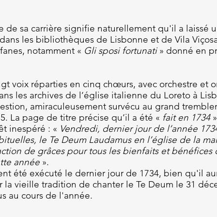
ue de sa carrière signifie naturellement qu'il a laiss
 dans les bibliothèques de Lisbonne et de Vila Viço
rofanes, notamment «
Gli sposi fortunati
» donné en pr
t voix réparties en cinq chœurs, avec orchestre et o
ans les archives de l’église italienne du Loreto à Lis
stion, amiraculeusement survécu au grand trembleme
5. La page de titre précise qu’il a été «
fait en 1734
»
êt inespéré : «
Vendredi, dernier jour de l’année 1734
abituelles, le Te Deum Laudamus en l’église de la ma
tion de grâces pour tous les bienfaits et bénéfice
ette année
».
été exécuté le dernier jour de 1734, bien qu'il aura
r la vieille tradition de chanter le Te Deum le 31 dé
us au cours de l'année.