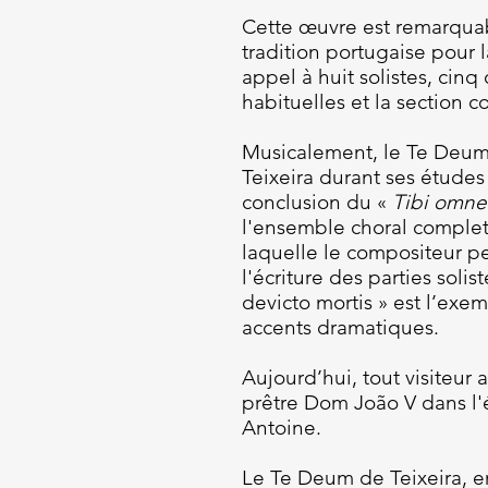
Cette œuvre est remarquabl
tradition portugaise pour 
appel à huit solistes, cin
habituelles et la section c
Musicalement, le Te Deum 
Teixeira durant ses études
conclusion du «
Tibi omne
l'ensemble choral complet.
laquelle le compositeur peu
l'écriture des parties soli
devicto mortis » est l’exem
accents dramatiques.
Aujourd’hui, tout visiteur 
prêtre Dom João V dans l'
Antoine.
Le Te Deum de Teixeira, e