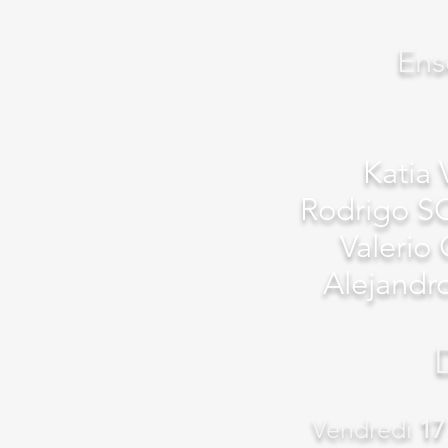
Ens
Katia
Rodrigo S
Valeri
Alejand
Vendredi
17