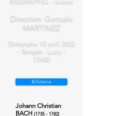
MEERAPFEL - basse
Direction: Gonzalo
MARTINEZ
Dimanche 10 avril 2022
- Temple - Lutry -
17h00
Billeterie
Johann Christian
BACH
(1735 - 1782)