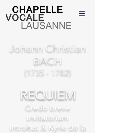
Johann Christian
BACH
(1735 - 1782)
REQUIEM
Credo breve
Invitatorium
Introitus & Kyrie de la