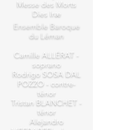
Messe des Morts
Dies Iræ
Ensemble Baroque
du Léman
Camille ALLÉRAT -
soprano
Rodrigo SOSA DAL
POZZO - contre-
ténor
Tristan BLANCHET
-
ténor
Alejandro